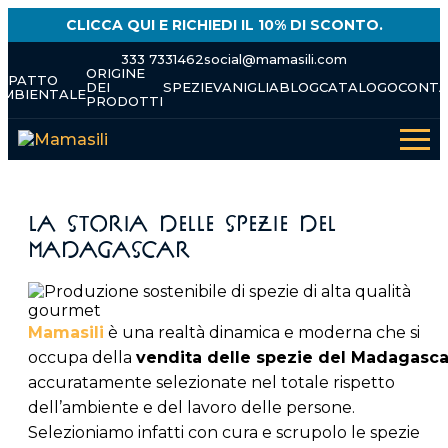
Skip
CLICCA QUI E RICHIEDI IL 10% DI SCONTO.
to
content
333 7331462
social@mamasili.com
ORIGINE
IMPATTO
DEI
SPEZIE
VANIGLIA
BLOG
CATALOGO
CONTA
AMBIENTALE
PRODOTTI
La storia delle spezie del
Madagascar
Mamasili
è una realtà dinamica e moderna che si
occupa della
vendita delle spezie del Madagasca
accuratamente selezionate nel totale rispetto
dell’ambiente e del lavoro delle persone.
Selezioniamo infatti con cura e scrupolo le spezie