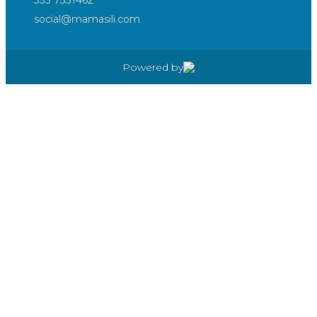
333 7331462
social@mamasili.com
Powered by