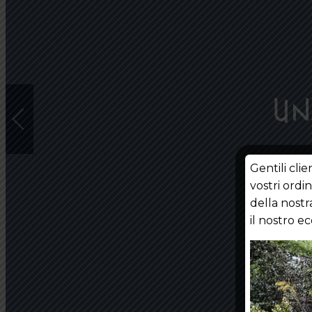
Un
Gentili cli
vostri ordi
della nostr
il nostro 