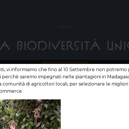
SPEZIE
a biodiversità un
ACQUISTA ORA
enti, vi informiamo che fino al 10 Settembre non potremo g
ni perchè saremo impegnati nelle piantagioni in Madagasc
a comunità di agricoltori locali, per selezionare le miglior
ecommerce.