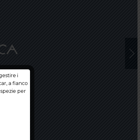
ica
estire i
ar, a fianco
i spezie per