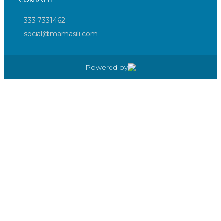
333 7331462
social@mamasili.com
Powered by