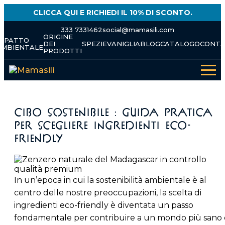
Skip
CLICCA QUI E RICHIEDI IL 10% DI SCONTO.
to
content
333 7331462
social@mamasili.com
ORIGINE
IMPATTO
DEI
SPEZIE
VANIGLIA
BLOG
CATALOGO
CONTA
AMBIENTALE
PRODOTTI
Cibo Sostenibile : Guida Pratica
per Scegliere Ingredienti Eco-
Friendly
In un’epoca in cui la sostenibilità ambientale è al
centro delle nostre preoccupazioni, la scelta di
ingredienti eco-friendly è diventata un passo
fondamentale per contribuire a un mondo più sano 