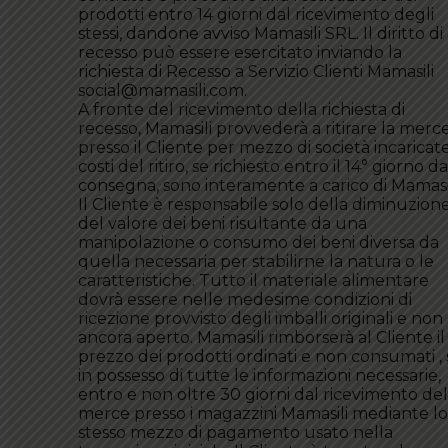
prodotti entro 14 giorni dal ricevimento degli
stessi, dandone avviso Mamasili SRL. Il diritto di
recesso può essere esercitato inviando la
richiesta di Recesso a Servizio Clienti Mamasili
social@mamasili.com.
A fronte del ricevimento della richiesta di
recesso, Mamasili provvederà a ritirare la merc
presso il Cliente per mezzo di società incaricate,
costi del ritiro, se richiesto entro il 14° giorno da
consegna, sono interamente a carico di Mamasil
Il Cliente è responsabile solo della diminuzion
del valore dei beni risultante da una
manipolazione o consumo dei beni diversa da
quella necessaria per stabilirne la natura o le
caratteristiche. Tutto il materiale alimentare
dovrà essere nelle medesime condizioni di
ricezione provvisto degli imballi originali e non
ancora aperto. Mamasili rimborserà al Cliente il
prezzo dei prodotti ordinati e non consumati , 
in possesso di tutte le informazioni necessarie,
entro e non oltre 30 giorni dal ricevimento del
merce presso i magazzini Mamasili mediante lo
stesso mezzo di pagamento usato nella