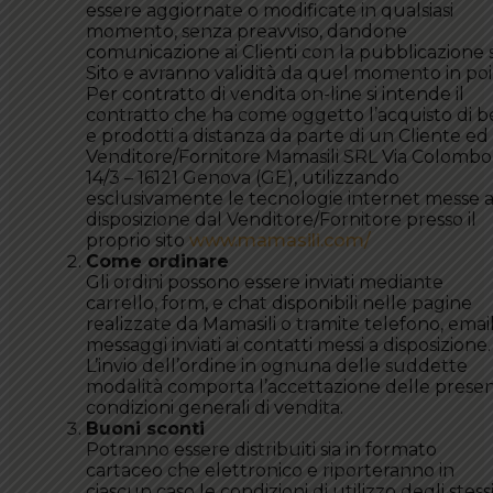
essere aggiornate o modificate in qualsiasi
momento, senza preavviso, dandone
comunicazione ai Clienti con la pubblicazione 
Sito e avranno validità da quel momento in poi
Per contratto di vendita on-line si intende il
contratto che ha come oggetto l’acquisto di b
e prodotti a distanza da parte di un Cliente ed 
Venditore/Fornitore Mamasili SRL Via Colombo
14/3 – 16121 Genova (GE), utilizzando
esclusivamente le tecnologie internet messe 
disposizione dal Venditore/Fornitore presso il
proprio sito
www.mamasili.com/
Come ordinare
Gli ordini possono essere inviati mediante
carrello, form, e chat disponibili nelle pagine
realizzate da Mamasili o tramite telefono, emai
messaggi inviati ai contatti messi a disposizione.
L’invio dell’ordine in ognuna delle suddette
modalità comporta l’accettazione delle presen
condizioni generali di vendita.
Buoni sconti
Potranno essere distribuiti sia in formato
cartaceo che elettronico e riporteranno in
ciascun caso le condizioni di utilizzo degli stessi.