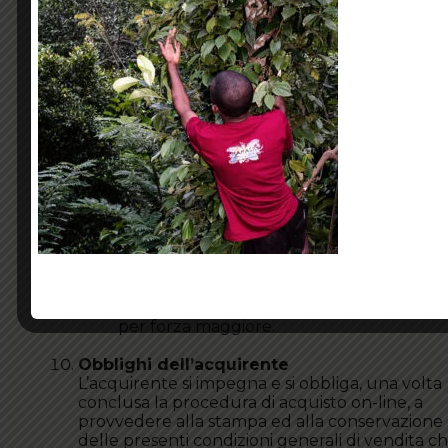
sarà garantita dal produttore ed alle condizion
dallo stesso previste.
I prodotti non vengono forniti in prova, ma
Mamasili può fornire informazioni sui vari
prodotti. Mamasili SRL rifiuta ogni responsabili
civile o penale per gli utilizzi impropri, illeciti o
illegali, della merce e delle informazioni
riportate. Mamasili SRL rifiuta ogni responsabili
per:
Danni indiretti o perdite consequenziali
Perdita di affari, profitti, stipendi, compens
risparmi
Perdite evitabili con condotte ragionevoli
Tutti gli elementi esclusi dalla garanzia o
per forza maggiore.
Obblighi dell’acquirente
L’acquirente si impegna e si obbliga, una volta
conclusa la procedura di acquisto on-line, a
provvedere alla stampa ed alla conservazione
delle presenti condizioni generali di vendita ch