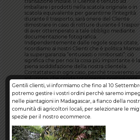
transazione iniziale. Il Cliente è tenuto ad
imballare i prodotti nella scatola originale o in
scatola equivalente per garantirne l’integrità
durante il trasporto, sarà onere del Cliente
dimostrare in caso di rotture durante il traspor
di aver ottemperato a tale obbligo mediante
documentazione fotografica.
Indipendentemente dalle regole sopra citate,
ricordiamo ai nostri Clienti che è politica Mamasi
la supergaranzia “entusiasti o rimborsati”; ciò
significa che per noi la cosa più importante è l
piena soddisfazione della nostra clientela.
Contattateci in ogni caso, perché troveremo 
soluzione che renda totalmente positiva ogni
esperienza d’acquisto.
Gentili clienti, vi informiamo che fino al 10 Settemb
Comunicazioni e Reclami
potremo gestire i vostri ordini perchè saremo impe
Per eventuali segnalazioni, reclami o per ogni
nelle piantagioni in Madagascar, a fianco della nost
comunicazione il Cliente potrà contattare
Mamasili all’indirizzo mail social@mamasili.com.
comunità di agricoltori locali, per selezionare le migl
Responsabilità
spezie per il nostro ecommerce.
L’acquisto dei prodotti attraverso il
sito
www.mamasili.com/
comporta
l’accettazione delle condizioni di vendita. Il
Cliente è consapevole che la merce acquistat