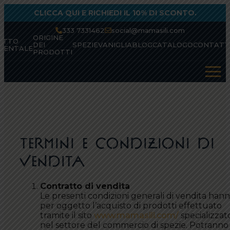
Skip
CLICCA QUI E RICHIEDI IL 10% DI SCONTO.
to
content
333 7331462
social@mamasili.com
ORIGINE
ATTO
DEI
SPEZIE
VANIGLIA
BLOG
CATALOGO
CONTATT
IENTALE
PRODOTTI
Termini e Condizioni di
Vendita
Contratto di vendita
Le presenti condizioni generali di vendita han
per oggetto l’acquisto di prodotti effettuato
tramite il sito
www.mamasili.com/
specializzat
nel settore del commercio di spezie. Potranno