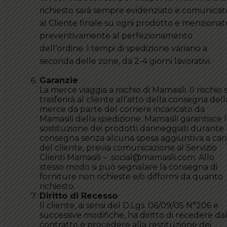
richiesto sarà sempre evidenziato e comunicat
al Cliente finale su ogni prodotto e menzionat
preventivamente al perfezionamento
dell’ordine. I tempi di spedizione variano a
seconda delle zone, da 2-4 giorni lavorativi.
Garanzie
La merce viaggia a rischio di Mamasili. Il rischio s
trasferirà al cliente all’atto della consegna dell
merce da parte del corriere incaricato da
Mamasili della spedizione. Mamasili garantisce 
sostituzione dei prodotti danneggiati durante 
consegna senza alcuna spesa aggiuntiva a car
del cliente, previa comunicazione al Servizio
Clienti Mamasili – social@mamasili.com. Allo
stesso modo si può segnalare la consegna di
forniture non richieste e/o difformi da quanto
richiesto.
Diritto di Recesso
Il cliente, ai sensi del D.Lgs. 06/09/05 N°206 e
successive modifiche, ha diritto di recedere da
contratto e procedere alla restituzione dei