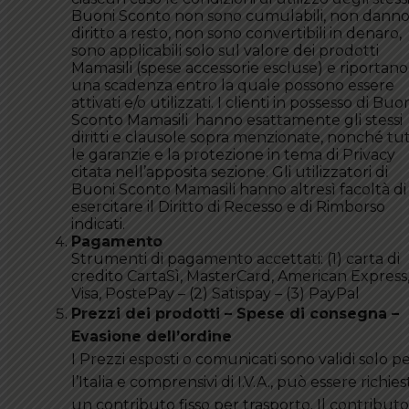
Buoni Sconto non sono cumulabili, non dann
diritto a resto, non sono convertibili in denaro,
sono applicabili solo sul valore dei prodotti
Mamasili (spese accessorie escluse) e riportano
una scadenza entro la quale possono essere
attivati e/o utilizzati. I clienti in possesso di Buo
Sconto Mamasili hanno esattamente gli stessi
diritti e clausole sopra menzionate, nonché tu
le garanzie e la protezione in tema di Privacy
citata nell’apposita sezione. Gli utilizzatori di
Buoni Sconto Mamasili hanno altresì facoltà di
esercitare il Diritto di Recesso e di Rimborso
indicati.
Pagamento
Strumenti di pagamento accettati: (1) carta di
credito CartaSì, MasterCard, American Express
Visa, PostePay – (2) Satispay – (3) PayPal
Prezzi dei prodotti – Spese di consegna –
Evasione dell’ordine
I Prezzi esposti o comunicati sono validi solo p
l’Italia e comprensivi di I.V.A., può essere richies
un contributo fisso per trasporto. Il contributo