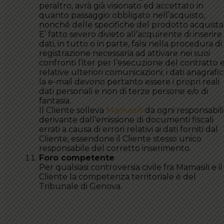
peraltro, avrà già visionato ed accettato in
quanto passaggio obbligato nell’acquisto,
nonché delle specifiche del prodotto acquista
E’ fatto severo divieto all’acquirente di inserire
dati, in tutto o in parte, falsi nella procedura di
registrazione necessaria ad attivare nei suoi
confronti l’iter per l’esecuzione del contratto e
relative ulteriori comunicazioni; i dati anagrafic
la e-mail devono pertanto essere i propri reali
dati personali e non di terze persone e/o di
fantasia.
Il Cliente solleva
Mamasili
da ogni responsabili
derivante dall’emissione di documenti fiscali
errati a causa di errori relativi ai dati forniti dal
Cliente, essendone il Cliente stesso unico
responsabile del corretto inserimento.
Foro competente
Per qualsiasi controversia civile fra Mamasili e il
Cliente la competenza territoriale è del
Tribunale di Genova.