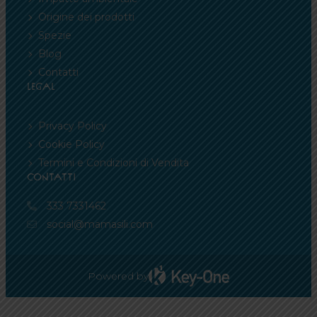
Origine dei prodotti
Spezie
Blog
Contatti
LEGAL
Privacy Policy
Cookie Policy
Termini e Condizioni di Vendita
CONTATTI
333 7331462
social@mamasili.com
Powered by