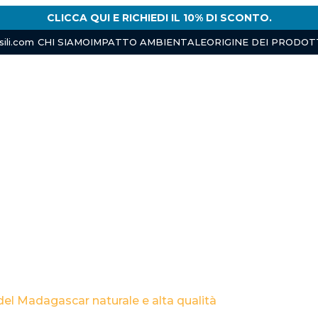
CLICCA QUI E RICHIEDI IL 10% DI SCONTO.
 AMBIENTALE
ORIGINE DEI PRODOTTI
SPEZIE
VANIGLIA
BLOG
CATAL
ili.com
CHI SIAMO
IMPATTO AMBIENTALE
ORIGINE DEI PRODOT