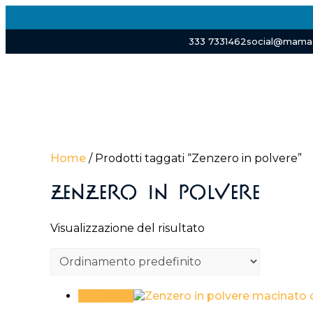
Skip
to
CHI SIAMO
IMPATTO
content
333 7331462
social@mamas
Home
/ Prodotti taggati “Zenzero in polvere”
Zenzero in polvere
Visualizzazione del risultato
In offerta!