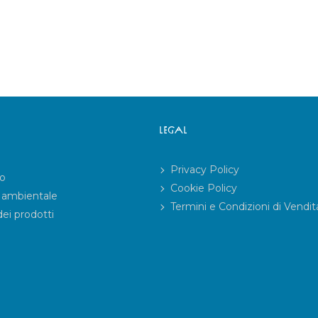
LEGAL
Privacy Policy
mo
Cookie Policy
 ambientale
Termini e Condizioni di Vendit
dei prodotti