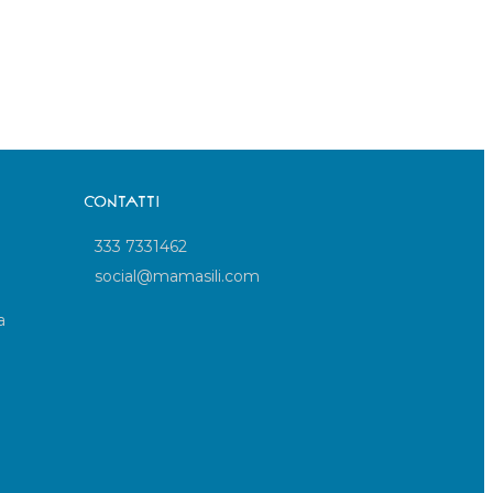
CONTATTI
333 7331462
social@mamasili.com
a