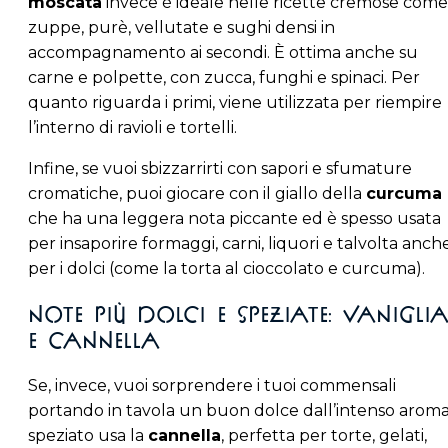
moscata
invece è ideale nelle ricette cremose come
zuppe, purè, vellutate e sughi densi in
accompagnamento ai secondi. È ottima anche su
carne e polpette, con zucca, funghi e spinaci. Per
quanto riguarda i primi, viene utilizzata per riempire
l’interno di ravioli e tortelli.
Infine, se vuoi sbizzarrirti con sapori e sfumature
cromatiche, puoi giocare con il giallo della
curcuma
che ha una leggera nota piccante ed è spesso usata
per insaporire formaggi, carni, liquori e talvolta anch
per i dolci (come la torta al cioccolato e curcuma).
Note più dolci e speziate: vanigli
e cannella
Se, invece, vuoi sorprendere i tuoi commensali
portando in tavola un buon dolce dall’intenso arom
speziato usa la
cannella
, perfetta per torte, gelati,