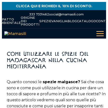
Skip
CLICCA QUI E RICHIEDI IL 10% DI SCONTO.
to
content
333 7331462
social@mamasili.com
ORIGINE
IMPATTO
DEI
SPEZIE
VANIGLIA
BLOG
CATALOGO
CONTA
AMBIENTALE
PRODOTTI
Come utilizzare le spezie del
Madagascar nella cucina
mediterranea
Quanto conosci le
spezie malgasce?
Sai che cosa
sono e come puoi utilizzarle in cucina per dare un
tocco di sapore e profumo in più alle tue ricette? In
questo articolo vedremo quali sono quelle più
conosciute e come puoi usarle per insaporire tanti